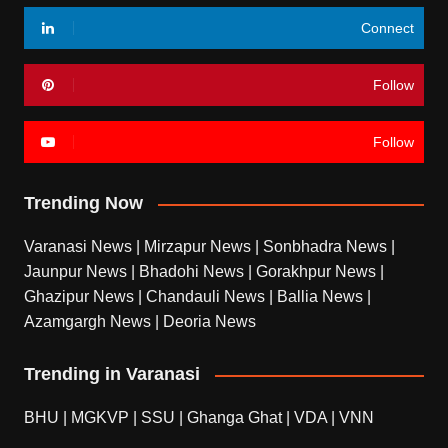
Connect
Follow
Follow
Trending Now
Varanasi News
|
Mirzapur News
|
Sonbhadra News
|
Jaunpur News
|
Bhadohi News
|
Gorakhpur News
|
Ghazipur News
|
Chandauli News
|
Ballia News
|
Azamgargh News
|
Deoria News
Trending in Varanasi
BHU
|
MGKVP
|
SSU
|
Ghanga Ghat
|
VDA
|
VNN