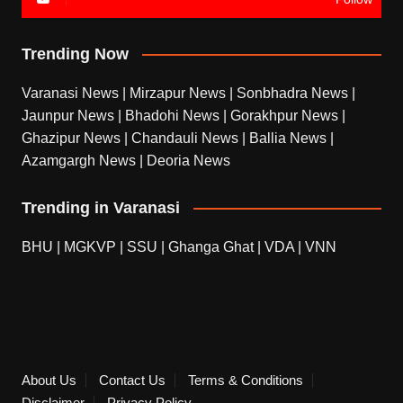
Trending Now
Varanasi News
|
Mirzapur News
|
Sonbhadra News
|
Jaunpur News
|
Bhadohi News
|
Gorakhpur News
|
Ghazipur News
|
Chandauli News
|
Ballia News
|
Azamgargh News
|
Deoria News
Trending in Varanasi
BHU
|
MGKVP
|
SSU
|
Ghanga Ghat
|
VDA
|
VNN
About Us
Contact Us
Terms & Conditions
Disclaimer
Privacy Policy