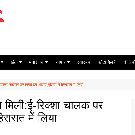
खेल
मनोरंजन
व्यापार
स्वास्थ्य
फोटो गैलरी
वीडियो
क्रिकेट
बॉक्स ऑफिस
शेयर मार्केट
रिक्शा चालक पर हत्या का आरोप,पुलिस ने हिरासत में लिया
टेनिस
मिर्च मसाला
ऑटो मोबाइल
फूटबाल
बैंकिंग
श मिली:ई-रिक्शा चालक पर
िरासत में लिया