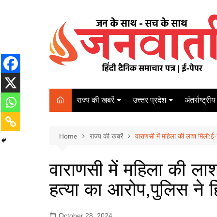
Skip
to
content
राज्य की खबरें
उत्त्तर प्रदेश
अंतर्राष्ट्रीय
बिहार
Varanasi
दरभंगा
पर्यटन
कानपुर
Home
कोलकाता
राज्य की खबरें
वाराणसी में महिला की लाश मिली:ई-
पटना
अम्बेडकर नगर
चेन्नई
भागलपुर
वाराणसी में महिला की ला
आज़मगढ़
नई दिल्ली
हत्या का आरोप,पुलिस ने ह
ग़ाज़ीपुर
मुम्बई
बलिया
October 28, 2024