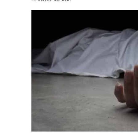
गोरखपुर
लखनऊ
सोनभद्र