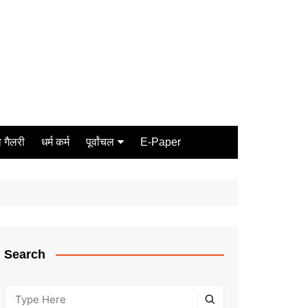
 गैलरी
धर्म कर्म
पूर्वांचल
E-Paper
Varanasi
जौनपुर
गोरखपुर
ग़ाज़ीपुर
Search
मीरजापुर