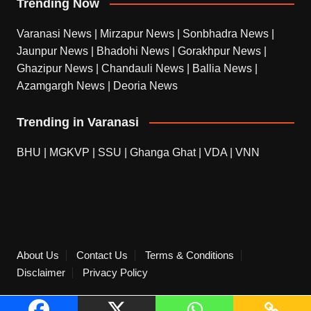
Trending Now
Varanasi News
|
Mirzapur News
|
Sonbhadra News
|
Jaunpur News
|
Bhadohi News
|
Gorakhpur News
|
Ghazipur News
|
Chandauli News
|
Ballia News
|
Azamgargh News
|
Deoria News
Trending in Varanasi
BHU
|
MGKVP
|
SSU
|
Ghanga Ghat
|
VDA
|
VNN
About Us
Contact Us
Terms & Conditions
Disclaimer
Privacy Policy