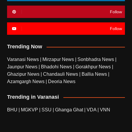
Follow
Follow
Trending Now
Varanasi News
|
Mirzapur News
|
Sonbhadra News
|
Jaunpur News
|
Bhadohi News
|
Gorakhpur News
|
Ghazipur News
|
Chandauli News
|
Ballia News
|
Azamgargh News
|
Deoria News
Trending in Varanasi
BHU
|
MGKVP
|
SSU
|
Ghanga Ghat
|
VDA
|
VNN