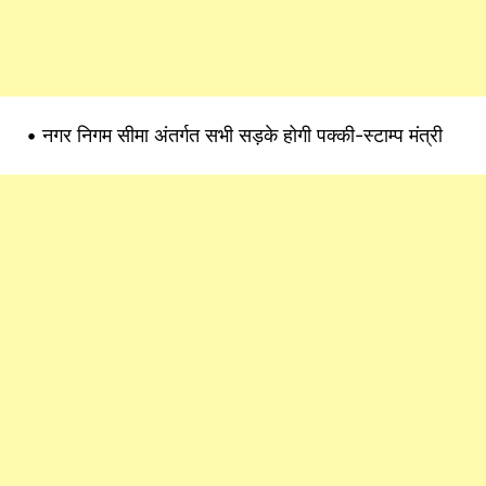
• नगर निगम सीमा अंतर्गत सभी सड़के होगी पक्की-स्टाम्प मंत्री