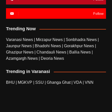
Follow
Trending Now
Varanasi News
|
Mirzapur News
|
Sonbhadra News
|
Jaunpur News
|
Bhadohi News
|
Gorakhpur News
|
Ghazipur News
|
Chandauli News
|
Ballia News
|
Azamgargh News
|
Deoria News
Trending in Varanasi
BHU
|
MGKVP
|
SSU
|
Ghanga Ghat
|
VDA
|
VNN