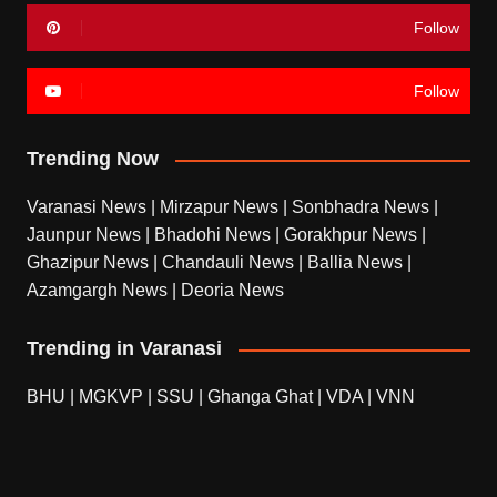
Follow
Follow
Trending Now
Varanasi News
|
Mirzapur News
|
Sonbhadra News
|
Jaunpur News
|
Bhadohi News
|
Gorakhpur News
|
Ghazipur News
|
Chandauli News
|
Ballia News
|
Azamgargh News
|
Deoria News
Trending in Varanasi
BHU
|
MGKVP
|
SSU
|
Ghanga Ghat
|
VDA
|
VNN