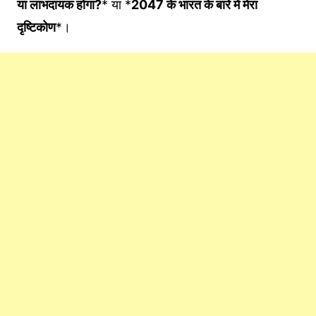
या लाभदायक होगा?
* या *
2047 के भारत के बारे में मेरा
दृष्टिकोण
*।