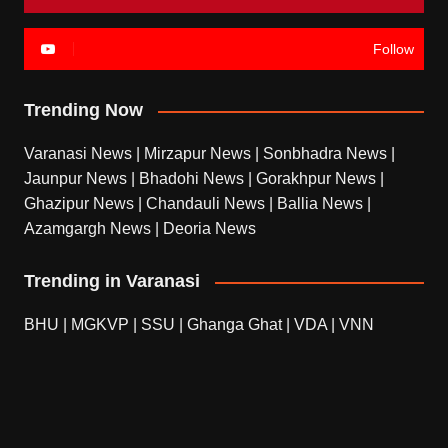
Follow
Trending Now
Varanasi News
|
Mirzapur News
|
Sonbhadra News
|
Jaunpur News
|
Bhadohi News
|
Gorakhpur News
|
Ghazipur News
|
Chandauli News
|
Ballia News
|
Azamgargh News
|
Deoria News
Trending in Varanasi
BHU
|
MGKVP
|
SSU
|
Ghanga Ghat
|
VDA
|
VNN