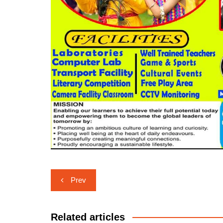
Post
Prev
navigation
Related articles