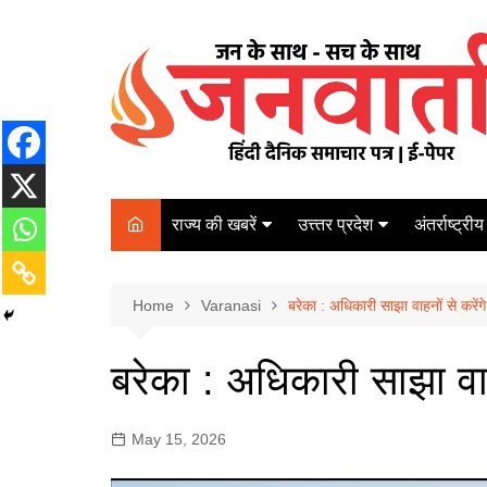
Skip
to
content
राज्य की खबरें
उत्त्तर प्रदेश
अंतर्राष्ट्रीय
बिहार
Varanasi
दरभंगा
पर्यटन
कानपुर
Home
कोलकाता
Varanasi
बरेका : अधिकारी साझा वाहनों से करेंगे
पटना
अम्बेडकर नगर
चेन्नई
भागलपुर
बरेका : अधिकारी साझा वाहन
आज़मगढ़
नई दिल्ली
ग़ाज़ीपुर
मुम्बई
May 15, 2026
बलिया