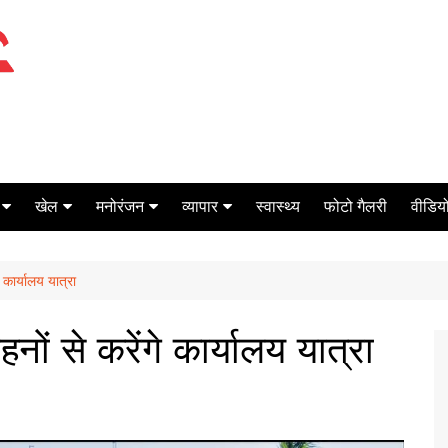
खेल
मनोरंजन
व्यापार
स्वास्थ्य
फोटो गैलरी
वीडियो
क्रिकेट
बॉक्स ऑफिस
शेयर मार्केट
 कार्यालय यात्रा
टेनिस
मिर्च मसाला
ऑटो मोबाइल
फूटबाल
बैंकिंग
ों से करेंगे कार्यालय यात्रा