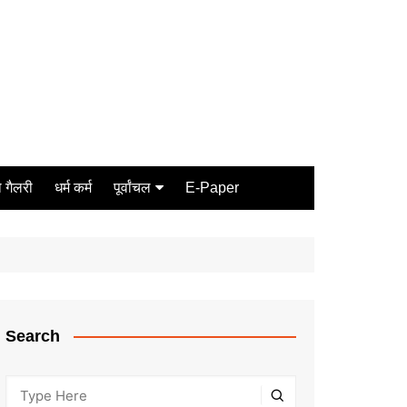
 गैलरी
धर्म कर्म
पूर्वांचल
E-Paper
Varanasi
जौनपुर
गोरखपुर
ग़ाज़ीपुर
Search
मीरजापुर