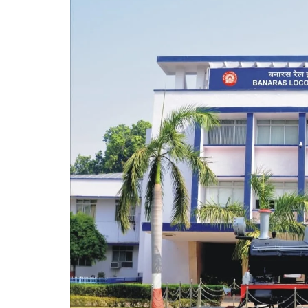
गोरखपुर
लखनऊ
सोनभद्र