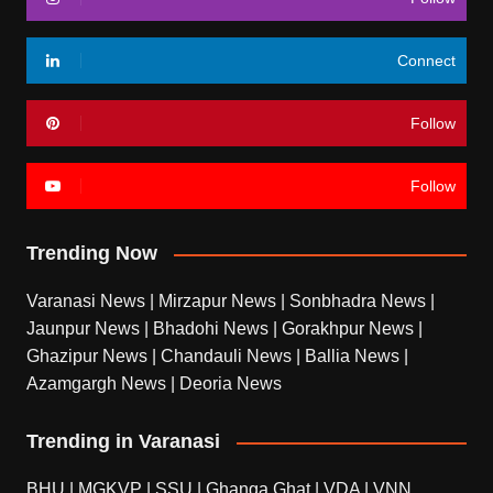
Connect
Follow
Follow
Trending Now
Varanasi News
|
Mirzapur News
|
Sonbhadra News
|
Jaunpur News
|
Bhadohi News
|
Gorakhpur News
|
Ghazipur News
|
Chandauli News
|
Ballia News
|
Azamgargh News
|
Deoria News
Trending in Varanasi
BHU
|
MGKVP
|
SSU
|
Ghanga Ghat
|
VDA
|
VNN