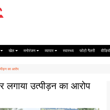
खेल
मनोरंजन
व्यापार
स्वास्थ्य
फोटो गैलरी
वीडियो
क्रिकेट
बॉक्स ऑफिस
शेयर मार्केट
त्पीड़न का आरोप
टेनिस
मिर्च मसाला
ऑटो मोबाइल
फूटबाल
बैंकिंग
पर लगाया उत्पीड़न का आरोप