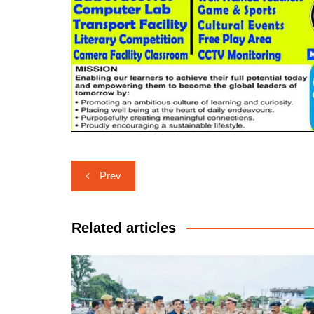
Post
Prev
navigation
Related articles