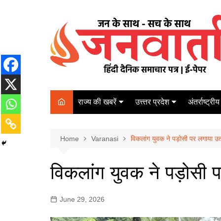
Skip
to
content
राज्य की खबरें
उत्त्तर प्रदेश
अंतर्राष्ट्रीय
बिहार
Varanasi
दरभंगा
पर्यटन
कानपुर
Home
कोलकाता
Varanasi
विकलांग युवक ने पड़ोसी पर लगाया उ
पटना
अम्बेडकर नगर
चेन्नई
भागलपुर
विकलांग युवक ने पड़ोसी 
आज़मगढ़
नई दिल्ली
ग़ाज़ीपुर
मुम्बई
June 29, 2026
बलिया