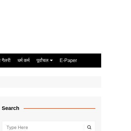
 गैलरी
धर्म कर्म
पूर्वांचल
E-Paper
Varanasi
जौनपुर
गोरखपुर
ग़ाज़ीपुर
Search
मीरजापुर