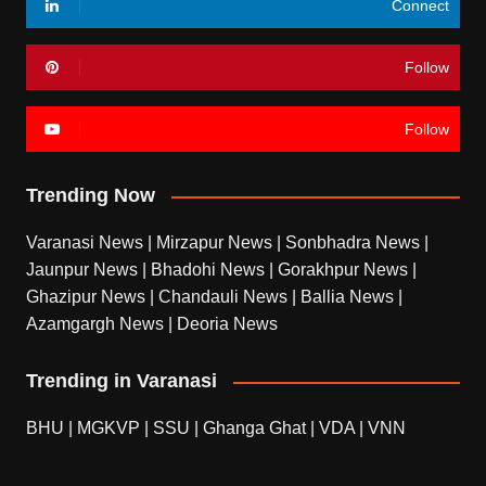
Connect
Follow
Follow
Trending Now
Varanasi News
|
Mirzapur News
|
Sonbhadra News
|
Jaunpur News
|
Bhadohi News
|
Gorakhpur News
|
Ghazipur News
|
Chandauli News
|
Ballia News
|
Azamgargh News
|
Deoria News
Trending in Varanasi
BHU
|
MGKVP
|
SSU
|
Ghanga Ghat
|
VDA
|
VNN