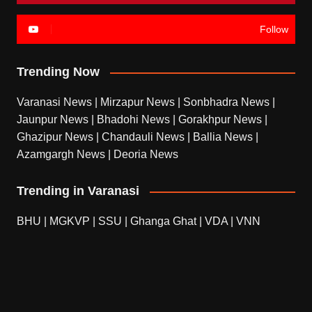
Follow
Trending Now
Varanasi News
|
Mirzapur News
|
Sonbhadra News
|
Jaunpur News
|
Bhadohi News
|
Gorakhpur News
|
Ghazipur News
|
Chandauli News
|
Ballia News
|
Azamgargh News
|
Deoria News
Trending in Varanasi
BHU
|
MGKVP
|
SSU
|
Ghanga Ghat
|
VDA
|
VNN