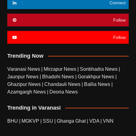
Connect
Follow
Follow
Trending Now
Varanasi News
|
Mirzapur News
|
Sonbhadra News
|
Jaunpur News
|
Bhadohi News
|
Gorakhpur News
|
Ghazipur News
|
Chandauli News
|
Ballia News
|
Azamgargh News
|
Deoria News
Trending in Varanasi
BHU
|
MGKVP
|
SSU
|
Ghanga Ghat
|
VDA
|
VNN