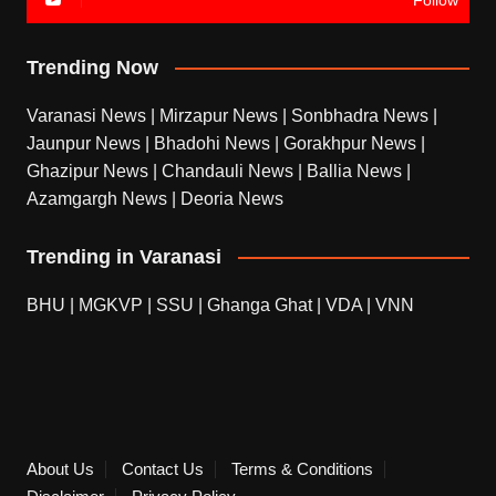
Trending Now
Varanasi News
|
Mirzapur News
|
Sonbhadra News
|
Jaunpur News
|
Bhadohi News
|
Gorakhpur News
|
Ghazipur News
|
Chandauli News
|
Ballia News
|
Azamgargh News
|
Deoria News
Trending in Varanasi
BHU
|
MGKVP
|
SSU
|
Ghanga Ghat
|
VDA
|
VNN
About Us
Contact Us
Terms & Conditions