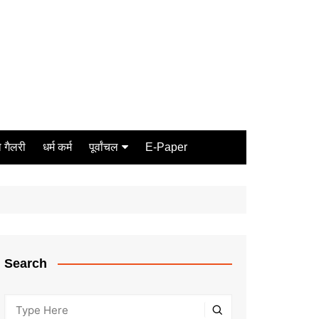
 गैलरी
धर्म कर्म
पूर्वांचल
E-Paper
Varanasi
जौनपुर
गोरखपुर
ग़ाज़ीपुर
Search
मीरजापुर