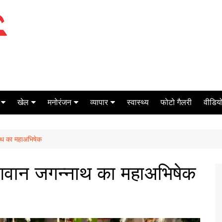
खेल
मनोरंजन
व्यापार
स्वास्थ्य
फोटो गैलरी
वीडियो
क्रिकेट
बॉक्स ऑफिस
शेयर मार्केट
नाथ का महाअभिषेक
टेनिस
मिर्च मसाला
ऑटो मोबाइल
फूटबाल
बैंकिंग
भगवान जगन्नाथ का महाअभिषेक