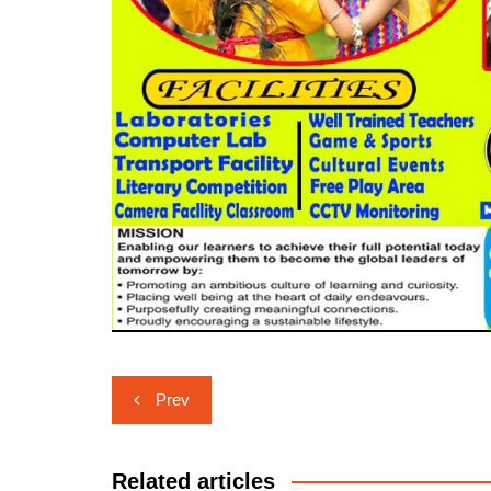
Post
Prev
navigation
Related articles