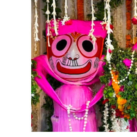
गोरखपुर
लखनऊ
सोनभद्र