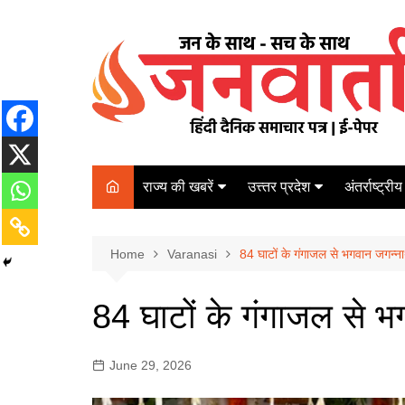
Skip
to
content
राज्य की खबरें
उत्त्तर प्रदेश
अंतर्राष्ट्रीय
बिहार
Varanasi
दरभंगा
पर्यटन
कानपुर
Home
कोलकाता
Varanasi
84 घाटों के गंगाजल से भगवान जगन्
पटना
अम्बेडकर नगर
चेन्नई
भागलपुर
84 घाटों के गंगाजल से 
आज़मगढ़
नई दिल्ली
ग़ाज़ीपुर
मुम्बई
June 29, 2026
बलिया