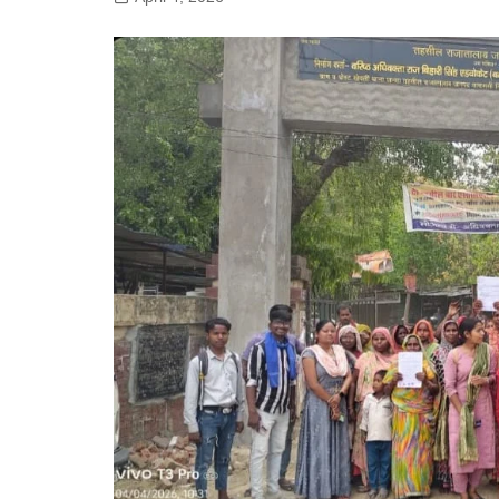
गोरखपुर
लखनऊ
सोनभद्र