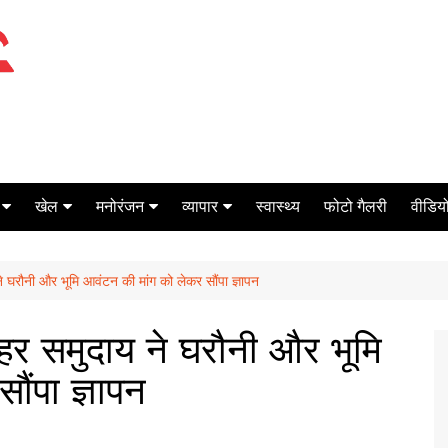
खेल
मनोरंजन
व्यापार
स्वास्थ्य
फोटो गैलरी
वीडियो
क्रिकेट
बॉक्स ऑफिस
शेयर मार्केट
े घरौनी और भूमि आवंटन की मांग को लेकर सौंपा ज्ञापन
टेनिस
मिर्च मसाला
ऑटो मोबाइल
फूटबाल
बैंकिंग
हर समुदाय ने घरौनी और भूमि
ौंपा ज्ञापन