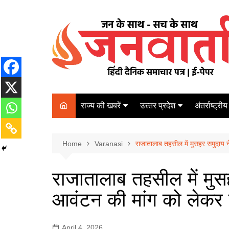
Skip
to
content
राज्य की खबरें
उत्त्तर प्रदेश
अंतर्राष्ट्रीय
बिहार
Varanasi
दरभंगा
पर्यटन
कानपुर
Home
कोलकाता
Varanasi
राजातालाब तहसील में मुसहर समुदाय न
पटना
अम्बेडकर नगर
चेन्नई
भागलपुर
राजातालाब तहसील में मुस
आज़मगढ़
नई दिल्ली
आवंटन की मांग को लेकर स
ग़ाज़ीपुर
मुम्बई
बलिया
April 4, 2026