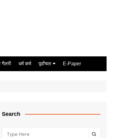
 गैलरी
धर्म कर्म
पूर्वांचल
E-Paper
Varanasi
जौनपुर
गोरखपुर
ग़ाज़ीपुर
Search
मीरजापुर