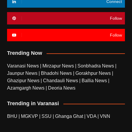
Connect
Follow
Follow
Trending Now
Varanasi News
|
Mirzapur News
|
Sonbhadra News
|
Jaunpur News
|
Bhadohi News
|
Gorakhpur News
|
Ghazipur News
|
Chandauli News
|
Ballia News
|
Azamgargh News
|
Deoria News
Trending in Varanasi
BHU
|
MGKVP
|
SSU
|
Ghanga Ghat
|
VDA
|
VNN