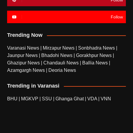
Follow
Follow
Trending Now
Varanasi News
|
Mirzapur News
|
Sonbhadra News
|
Jaunpur News
|
Bhadohi News
|
Gorakhpur News
|
Ghazipur News
|
Chandauli News
|
Ballia News
|
Azamgargh News
|
Deoria News
Trending in Varanasi
BHU
|
MGKVP
|
SSU
|
Ghanga Ghat
|
VDA
|
VNN