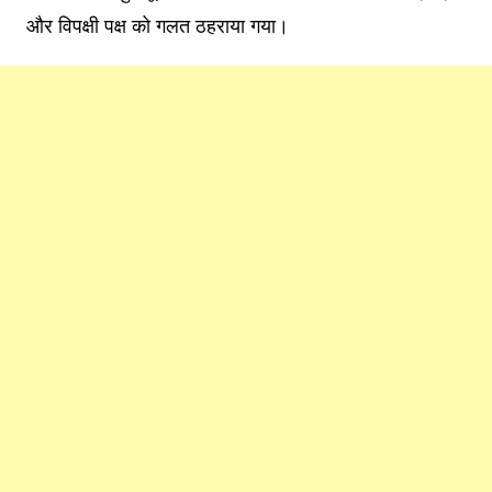
और विपक्षी पक्ष को गलत ठहराया गया।