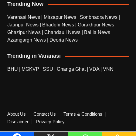
Trending Now
Varanasi News
|
Mirzapur News
|
Sonbhadra News
|
Jaunpur News
|
Bhadohi News
|
Gorakhpur News
|
Ghazipur News
|
Chandauli News
|
Ballia News
|
Azamgargh News
|
Deoria News
Trending in Varanasi
BHU
|
MGKVP
|
SSU
|
Ghanga Ghat
|
VDA
|
VNN
About Us
Contact Us
Terms & Conditions
Disclaimer
Privacy Policy