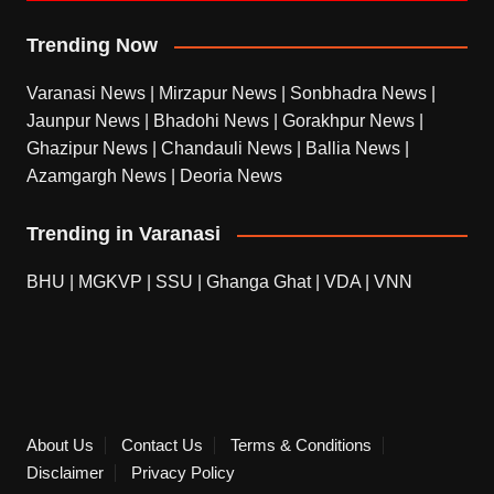
Trending Now
Varanasi News
|
Mirzapur News
|
Sonbhadra News
|
Jaunpur News
|
Bhadohi News
|
Gorakhpur News
|
Ghazipur News
|
Chandauli News
|
Ballia News
|
Azamgargh News
|
Deoria News
Trending in Varanasi
BHU
|
MGKVP
|
SSU
|
Ghanga Ghat
|
VDA
|
VNN
About Us
Contact Us
Terms & Conditions
Disclaimer
Privacy Policy