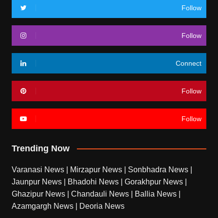
Follow
Follow
Connect
Follow
Follow
Trending Now
Varanasi News
|
Mirzapur News
|
Sonbhadra News
|
Jaunpur News
|
Bhadohi News
|
Gorakhpur News
|
Ghazipur News
|
Chandauli News
|
Ballia News
|
Azamgargh News
|
Deoria News