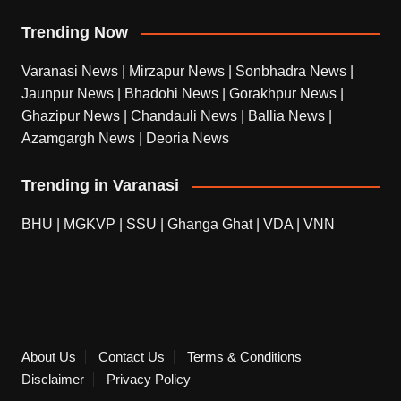
Trending Now
Varanasi News
|
Mirzapur News
|
Sonbhadra News
|
Jaunpur News
|
Bhadohi News
|
Gorakhpur News
|
Ghazipur News
|
Chandauli News
|
Ballia News
|
Azamgargh News
|
Deoria News
Trending in Varanasi
BHU
|
MGKVP
|
SSU
|
Ghanga Ghat
|
VDA
|
VNN
About Us
Contact Us
Terms & Conditions
Disclaimer
Privacy Policy