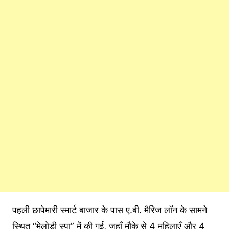
पहली छापेमारी स्मार्ट बाजार के पास ए.बी. मैरिज लॉन के सामने
स्थित “मेलोडी स्पा” में की गई, जहाँ मौके से 4 महिलाएँ और 4