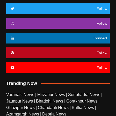
Follow
Follow
Connect
Follow
Follow
Trending Now
Varanasi News
|
Mirzapur News
|
Sonbhadra News
|
Jaunpur News
|
Bhadohi News
|
Gorakhpur News
|
Ghazipur News
|
Chandauli News
|
Ballia News
|
Azamgargh News
|
Deoria News