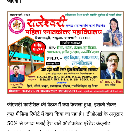
जाएगी।
जीएसटी काउंस‍िल की बैठक में क्‍या फैसला हुआ, इसको लेकर
कुछ मीड‍िया र‍िपोर्ट में दावा क‍िया जा रहा है। टीओआई के अनुसार
50% से ज्‍यादा फ्लाई ऐश वाले ऑटोक्लेव्ड एरेटेड कंक्रीट