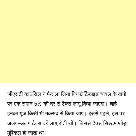
जीएसटी काउंस‍िल ने फैसला ल‍िया क‍ि फोर्टिफाइड चावल के दानों
पर एक समान 5% की दर से टैक्‍स लागू क‍िया जाएगा। चाहे
इनका यूज क‍िसी भी मकसद से किया जाए। इससे पहले, इस पर
अलग-अलग टैक्‍स दरें लागू होती थीं। जिससे टैक्‍स स‍िस्‍टम थोड़ा
मुश्‍क‍िल हो जाता था।