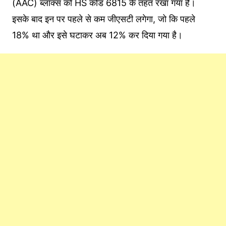
(AAC) ब्लॉक्स को HS कोड 6815 के तहत रखा गया है।
इसके बाद इन पर पहले से कम जीएसटी लगेगा, जो क‍ि पहले
18% था और इसे घटाकर अब 12% कर द‍िया गया है।