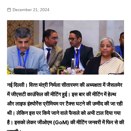
December 21, 2024
नई दिल्ली। व‍ित्‍त मंत्री न‍िर्मला सीतारमण की अध्‍यक्षता में जैसलमेर
में जीएसटी काउंस‍िल की मीट‍िंग हुई। इस बार की मीट‍िंग में हेल्‍थ
और लाइफ इंश्‍योरेंस प्रीम‍ियम पर टैक्‍स घटने की उम्‍मीद की जा रही
थी। लेक‍िन इस पर क‍िये जाने वाले फैसले को अभी टाल द‍िया गया
है। इसको लेकर जीओएम (GoM) की मीट‍िंग जनवरी में फ‍िर से की