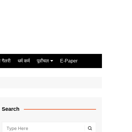
 गैलरी
धर्म कर्म
पूर्वांचल
E-Paper
Varanasi
जौनपुर
गोरखपुर
ग़ाज़ीपुर
Search
मीरजापुर