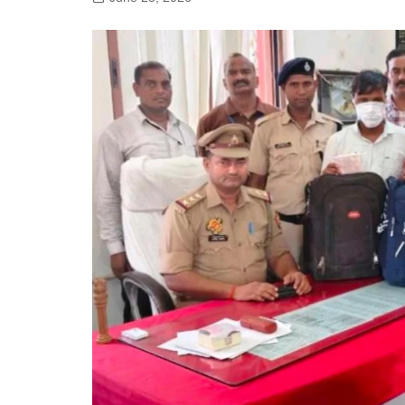
गोरखपुर
लखनऊ
सोनभद्र