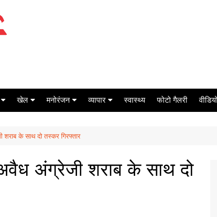
खेल
मनोरंजन
व्यापार
स्वास्थ्य
फोटो गैलरी
वीडियो
क्रिकेट
बॉक्स ऑफिस
शेयर मार्केट
 शराब के साथ दो तस्कर गिरफ्तार
टेनिस
मिर्च मसाला
ऑटो मोबाइल
फूटबाल
बैंकिंग
ैध अंग्रेजी शराब के साथ दो