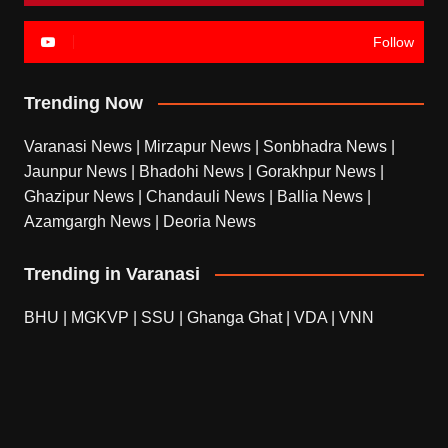
Follow
Trending Now
Varanasi News
|
Mirzapur News
|
Sonbhadra News
|
Jaunpur News
|
Bhadohi News
|
Gorakhpur News
|
Ghazipur News
|
Chandauli News
|
Ballia News
|
Azamgargh News
|
Deoria News
Trending in Varanasi
BHU
|
MGKVP
|
SSU
|
Ghanga Ghat
|
VDA
|
VNN