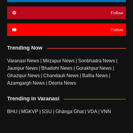
Follow
Follow
Trending Now
Varanasi News
|
Mirzapur News
|
Sonbhadra News
|
Jaunpur News
|
Bhadohi News
|
Gorakhpur News
|
Ghazipur News
|
Chandauli News
|
Ballia News
|
Azamgargh News
|
Deoria News
Trending in Varanasi
BHU
|
MGKVP
|
SSU
|
Ghanga Ghat
|
VDA
|
VNN