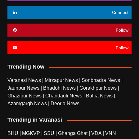
Connect
Follow
Follow
Trending Now
Varanasi News
|
Mirzapur News
|
Sonbhadra News
|
Jaunpur News
|
Bhadohi News
|
Gorakhpur News
|
Ghazipur News
|
Chandauli News
|
Ballia News
|
Azamgargh News
|
Deoria News
Trending in Varanasi
BHU
|
MGKVP
|
SSU
|
Ghanga Ghat
|
VDA
|
VNN