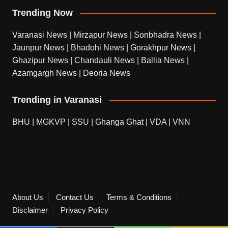
Trending Now
Varanasi News
|
Mirzapur News
|
Sonbhadra News
|
Jaunpur News
|
Bhadohi News
|
Gorakhpur News
|
Ghazipur News
|
Chandauli News
|
Ballia News
|
Azamgargh News
|
Deoria News
Trending in Varanasi
BHU
|
MGKVP
|
SSU
|
Ghanga Ghat
|
VDA
|
VNN
About Us
Contact Us
Terms & Conditions
Disclaimer
Privacy Policy