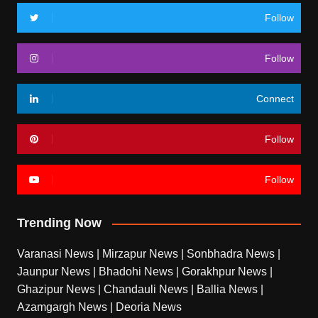
Follow
Follow
Connect
Follow
Follow
Trending Now
Varanasi News
|
Mirzapur News
|
Sonbhadra News
|
Jaunpur News
|
Bhadohi News
|
Gorakhpur News
|
Ghazipur News
|
Chandauli News
|
Ballia News
|
Azamgargh News
|
Deoria News