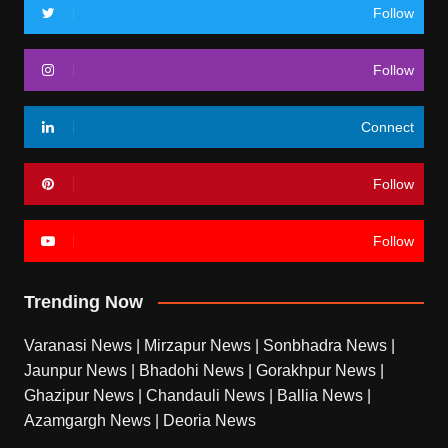
Follow
Follow
Connect
Follow
Follow
Trending Now
Varanasi News
|
Mirzapur News
|
Sonbhadra News
|
Jaunpur News
|
Bhadohi News
|
Gorakhpur News
|
Ghazipur News
|
Chandauli News
|
Ballia News
|
Azamgargh News
|
Deoria News