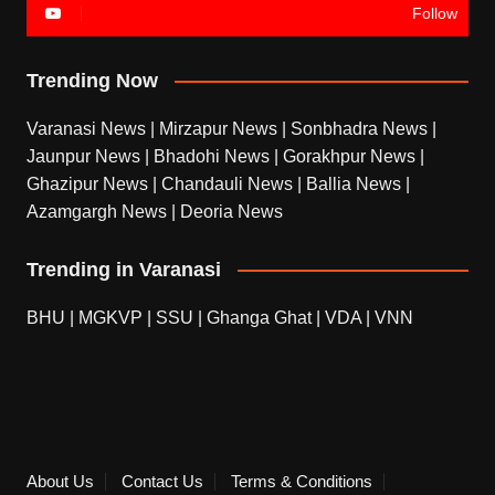
Follow
Trending Now
Varanasi News
|
Mirzapur News
|
Sonbhadra News
|
Jaunpur News
|
Bhadohi News
|
Gorakhpur News
|
Ghazipur News
|
Chandauli News
|
Ballia News
|
Azamgargh News
|
Deoria News
Trending in Varanasi
BHU
|
MGKVP
|
SSU
|
Ghanga Ghat
|
VDA
|
VNN
About Us
Contact Us
Terms & Conditions