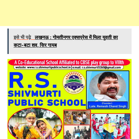
इसे भी पढ़े
लखनऊ : गोमतीनगर एक्सप्रेस में मिला युवती का
कटा-बटा शव, सिर गायब