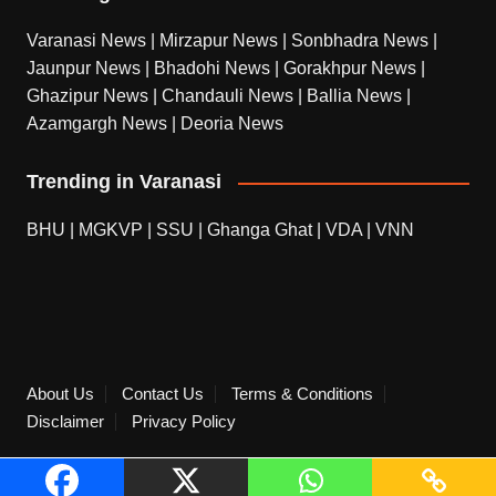
Varanasi News
|
Mirzapur News
|
Sonbhadra News
|
Jaunpur News
|
Bhadohi News
|
Gorakhpur News
|
Ghazipur News
|
Chandauli News
|
Ballia News
|
Azamgargh News
|
Deoria News
Trending in Varanasi
BHU
|
MGKVP
|
SSU
|
Ghanga Ghat
|
VDA
|
VNN
About Us
Contact Us
Terms & Conditions
Disclaimer
Privacy Policy