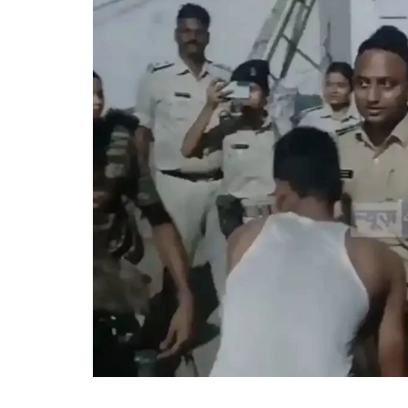
गोरखपुर
लखनऊ
सोनभद्र