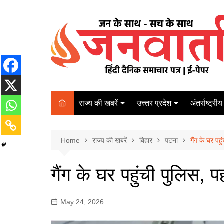
Skip
to
content
राज्य की खबरें
उत्त्तर प्रदेश
अंतर्राष्ट्रीय
बिहार
Varanasi
दरभंगा
पर्यटन
कानपुर
Home
कोलकाता
राज्य की खबरें
बिहार
पटना
गैंग के घर पह
पटना
अम्बेडकर नगर
चेन्नई
भागलपुर
गैंग के घर पहुंची पुलिस, 
आज़मगढ़
नई दिल्ली
ग़ाज़ीपुर
मुम्बई
May 24, 2026
बलिया