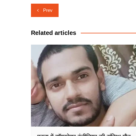
Post
Prev
navigation
Related articles