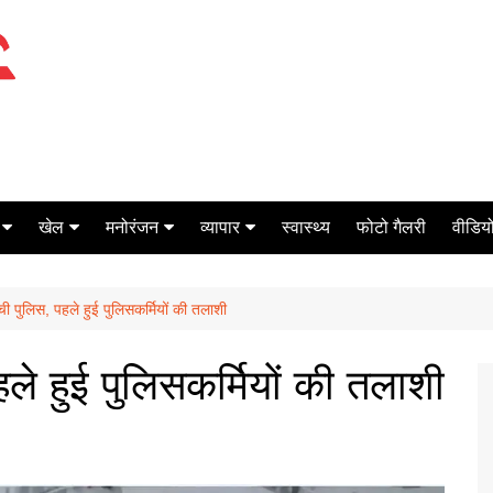
खेल
मनोरंजन
व्यापार
स्वास्थ्य
फोटो गैलरी
वीडियो
क्रिकेट
बॉक्स ऑफिस
शेयर मार्केट
ुंची पुलिस, पहले हुई पुलिसकर्मियों की तलाशी
टेनिस
मिर्च मसाला
ऑटो मोबाइल
फूटबाल
बैंकिंग
पहले हुई पुलिसकर्मियों की तलाशी