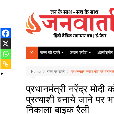
Skip
to
content
राज्य की खबरें
उत्त्तर प्रदेश
अंतर्राष्ट्रीय
बिहार
Varanasi
दरभंगा
पर्यटन
कानपुर
Home
कोलकाता
राज्य की खबरें
प्रधानमंत्री नरेंद्र मोदी को वारा
पटना
अम्बेडकर नगर
चेन्नई
भागलपुर
प्रधानमंत्री नरेंद्र मोद
आज़मगढ़
नई दिल्ली
प्रत्याशी बनाये जाने पर भ
ग़ाज़ीपुर
मुम्बई
बलिया
निकाला बाइक रैली