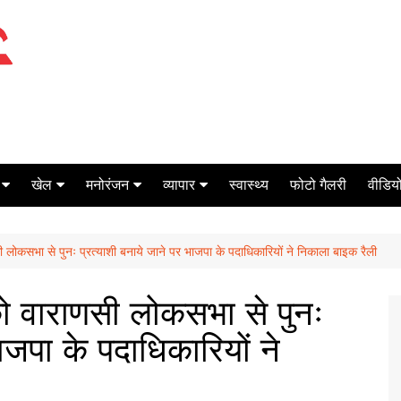
खेल
मनोरंजन
व्यापार
स्वास्थ्य
फोटो गैलरी
वीडियो
क्रिकेट
बॉक्स ऑफिस
शेयर मार्केट
णसी लोकसभा से पुनः प्रत्याशी बनाये जाने पर भाजपा के पदाधिकारियों ने निकाला बाइक रैली
टेनिस
मिर्च मसाला
ऑटो मोबाइल
फूटबाल
बैंकिंग
ी को वाराणसी लोकसभा से पुनः
ाजपा के पदाधिकारियों ने