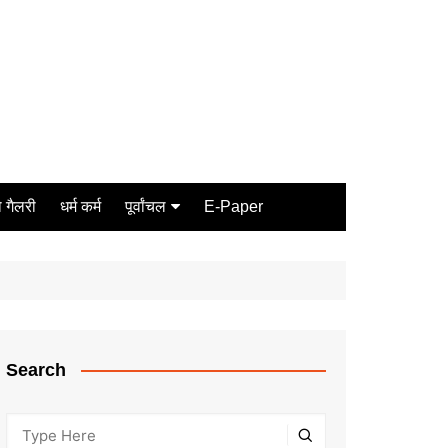
 गैलरी
धर्म कर्म
पूर्वांचल
E-Paper
Varanasi
जौनपुर
गोरखपुर
ग़ाज़ीपुर
Search
मीरजापुर