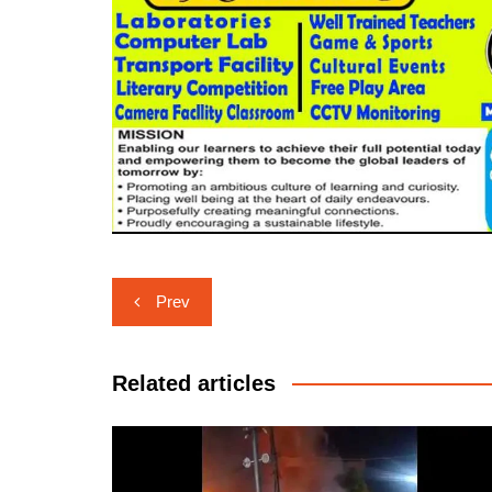
Post
Prev
navigation
Related articles