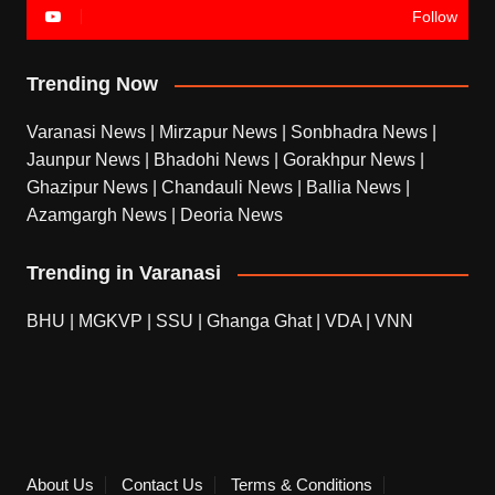
Follow
Trending Now
Varanasi News
|
Mirzapur News
|
Sonbhadra News
|
Jaunpur News
|
Bhadohi News
|
Gorakhpur News
|
Ghazipur News
|
Chandauli News
|
Ballia News
|
Azamgargh News
|
Deoria News
Trending in Varanasi
BHU
|
MGKVP
|
SSU
|
Ghanga Ghat
|
VDA
|
VNN
About Us
Contact Us
Terms & Conditions