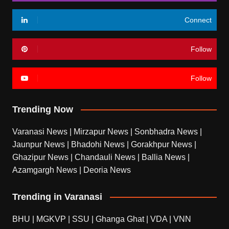
Connect
Follow
Follow
Trending Now
Varanasi News
|
Mirzapur News
|
Sonbhadra News
|
Jaunpur News
|
Bhadohi News
|
Gorakhpur News
|
Ghazipur News
|
Chandauli News
|
Ballia News
|
Azamgargh News
|
Deoria News
Trending in Varanasi
BHU
|
MGKVP
|
SSU
|
Ghanga Ghat
|
VDA
|
VNN