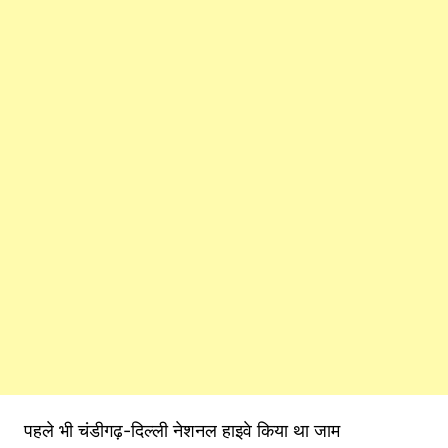
पहले भी चंडीगढ़-दिल्ली नेशनल हाइवे किया था जाम