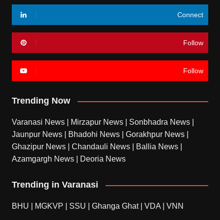
Connect
Follow
Follow
Trending Now
Varanasi News
|
Mirzapur News
|
Sonbhadra News
|
Jaunpur News
|
Bhadohi News
|
Gorakhpur News
|
Ghazipur News
|
Chandauli News
|
Ballia News
|
Azamgargh News
|
Deoria News
Trending in Varanasi
BHU
|
MGKVP
|
SSU
|
Ghanga Ghat
|
VDA
|
VNN