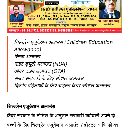
च‍िल्‍ड्रेन एजुकेशन अलाउंस (Children Education
Allowance)
र‍िस्‍क अलाउंस
नाइट ड्यूटी अलाउंस (NDA)
ओवर टाइम अलाउंस (OTA)
संसद सहायकों के ल‍िए स्‍पेशल अलाउंस
द‍िव्‍यांग महिलाओं के लिए चाइल्‍ड केयर स्‍पेशल अलाउंस
च‍िल्‍ड्रेन एजुकेशन अलाउंस
केंद्र सरकार के नोट‍िस के अनुसार सरकारी कर्मचारी अपने दो
बच्चों के लिए च‍िल्‍ड्रेन एजुकेशन अलाउंस / हॉस्टल सब्सिडी का