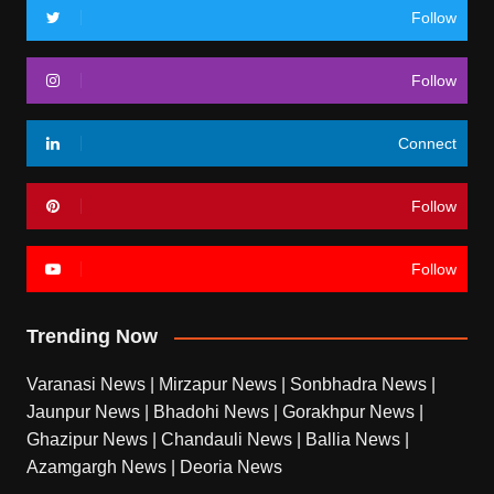
Follow
Follow
Connect
Follow
Follow
Trending Now
Varanasi News
|
Mirzapur News
|
Sonbhadra News
|
Jaunpur News
|
Bhadohi News
|
Gorakhpur News
|
Ghazipur News
|
Chandauli News
|
Ballia News
|
Azamgargh News
|
Deoria News