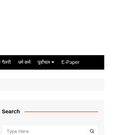
 गैलरी
धर्म कर्म
पूर्वांचल
E-Paper
Varanasi
जौनपुर
गोरखपुर
ग़ाज़ीपुर
Search
मीरजापुर