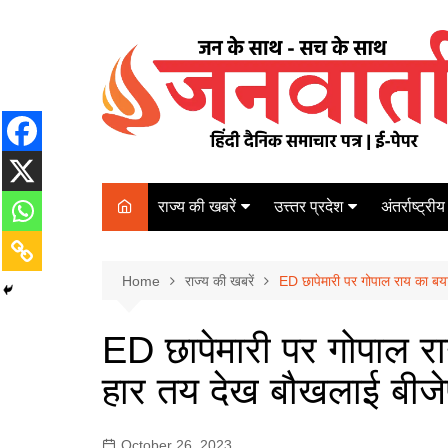
Skip
to
content
राज्य की खबरें
उत्त्तर प्रदेश
अंतर्राष्ट्रीय
बिहार
Varanasi
दरभंगा
पर्यटन
कानपुर
Home
कोलकाता
राज्य की खबरें
ED छापेमारी पर गोपाल राय का बय
पटना
अम्बेडकर नगर
चेन्नई
भागलपुर
ED छापेमारी पर गोपाल र
आज़मगढ़
नई दिल्ली
हार तय देख बौखलाई बीजे
ग़ाज़ीपुर
मुम्बई
बलिया
October 26, 2023