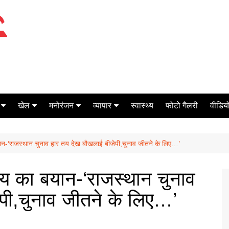
खेल
मनोरंजन
व्यापार
स्वास्थ्य
फोटो गैलरी
वीडियो
क्रिकेट
बॉक्स ऑफिस
शेयर मार्केट
ान-‘राजस्थान चुनाव हार तय देख बौखलाई बीजेपी,चुनाव जीतने के लिए…’
टेनिस
मिर्च मसाला
ऑटो मोबाइल
फूटबाल
बैंकिंग
ाय का बयान-‘राजस्थान चुनाव
पी,चुनाव जीतने के लिए…’