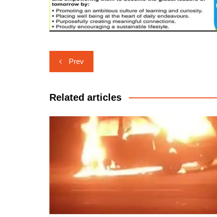
Post
Prev
navigation
Related articles