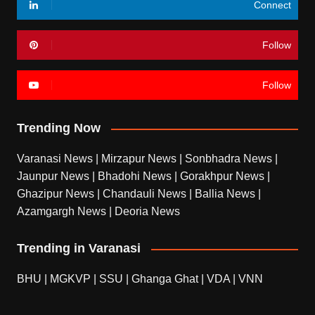
Connect
Follow
Follow
Trending Now
Varanasi News
|
Mirzapur News
|
Sonbhadra News
|
Jaunpur News
|
Bhadohi News
|
Gorakhpur News
|
Ghazipur News
|
Chandauli News
|
Ballia News
|
Azamgargh News
|
Deoria News
Trending in Varanasi
BHU
|
MGKVP
|
SSU
|
Ghanga Ghat
|
VDA
|
VNN