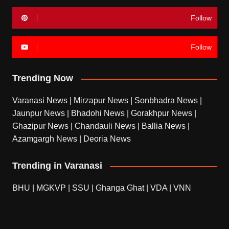
Follow
Follow
Trending Now
Varanasi News
|
Mirzapur News
|
Sonbhadra News
|
Jaunpur News
|
Bhadohi News
|
Gorakhpur News
|
Ghazipur News
|
Chandauli News
|
Ballia News
|
Azamgargh News
|
Deoria News
Trending in Varanasi
BHU
|
MGKVP
|
SSU
|
Ghanga Ghat
|
VDA
|
VNN