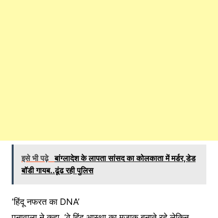
इसे भी पढ़े
बांग्लादेश के लापता सांसद का कोलकाता में मर्डर,डेड
बॉडी गायब..ढूंढ रही पुलिस
‘हिंदू नफरत का DNA’
पूनावाला ने कहा, ‘वे हिंदू आस्था का मजाक बनाते रहे,लेकिन