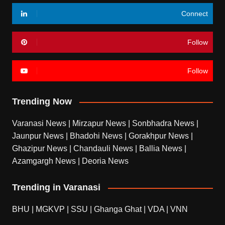
Connect
Follow
Follow
Trending Now
Varanasi News
|
Mirzapur News
|
Sonbhadra News
|
Jaunpur News
|
Bhadohi News
|
Gorakhpur News
|
Ghazipur News
|
Chandauli News
|
Ballia News
|
Azamgargh News
|
Deoria News
Trending in Varanasi
BHU
|
MGKVP
|
SSU
|
Ghanga Ghat
|
VDA
|
VNN