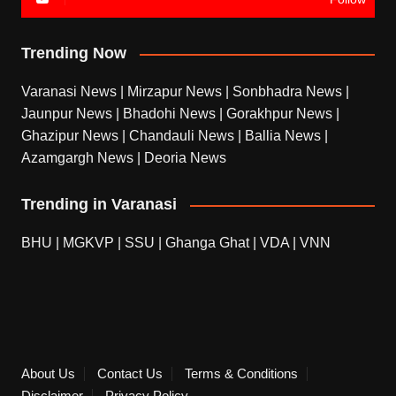
Trending Now
Varanasi News
|
Mirzapur News
|
Sonbhadra News
|
Jaunpur News
|
Bhadohi News
|
Gorakhpur News
|
Ghazipur News
|
Chandauli News
|
Ballia News
|
Azamgargh News
|
Deoria News
Trending in Varanasi
BHU
|
MGKVP
|
SSU
|
Ghanga Ghat
|
VDA
|
VNN
About Us
Contact Us
Terms & Conditions
Disclaimer
Privacy Policy