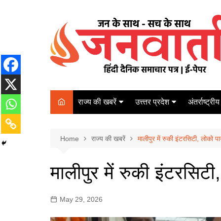
Skip
to
content
राज्य की खबरें
उत्त्तर प्रदेश
अंतर्राष्ट्रीय
बिहार
Varanasi
दरभंगा
पर्यटन
कानपुर
Home
कोलकाता
राज्य की खबरें
मालीपुर में रुकी इंटरसिटी, लोको 
पटना
अम्बेडकर नगर
चेन्नई
भागलपुर
मालीपुर में रुकी इंटरसि
आज़मगढ़
नई दिल्ली
ग़ाज़ीपुर
मुम्बई
May 29, 2026
बलिया