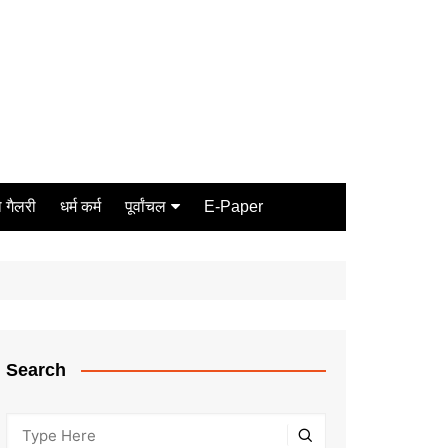
 गैलरी
धर्म कर्म
पूर्वांचल
E-Paper
Varanasi
जौनपुर
गोरखपुर
ग़ाज़ीपुर
Search
मीरजापुर