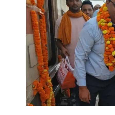
गोरखपुर
लखनऊ
सोनभद्र