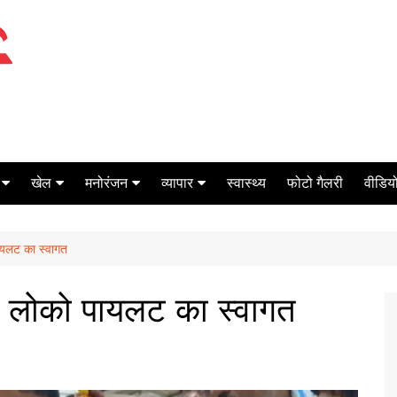
खेल
मनोरंजन
व्यापार
स्वास्थ्य
फोटो गैलरी
वीडियो
क्रिकेट
बॉक्स ऑफिस
शेयर मार्केट
पायलट का स्वागत
टेनिस
मिर्च मसाला
ऑटो मोबाइल
फूटबाल
बैंकिंग
टी, लोको पायलट का स्वागत