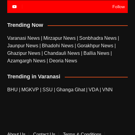
Follow
Trending Now
Varanasi News
|
Mirzapur News
|
Sonbhadra News
|
Jaunpur News
|
Bhadohi News
|
Gorakhpur News
|
Ghazipur News
|
Chandauli News
|
Ballia News
|
Azamgargh News
|
Deoria News
Trending in Varanasi
BHU
|
MGKVP
|
SSU
|
Ghanga Ghat
|
VDA
|
VNN
About Us
Contact Us
Terms & Conditions