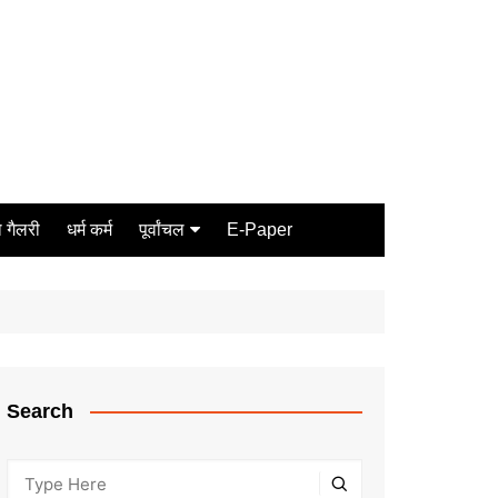
 गैलरी
धर्म कर्म
पूर्वांचल
E-Paper
Varanasi
जौनपुर
गोरखपुर
ग़ाज़ीपुर
Search
मीरजापुर