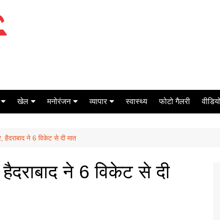
खेल
मनोरंजन
व्यापार
स्वास्थ्य
फोटो गैलरी
वीडियो
क्रिकेट
बॉक्स ऑफिस
शेयर मार्केट
र, हैदराबाद ने 6 विकेट से दी मात
टेनिस
मिर्च मसाला
ऑटो मोबाइल
फूटबाल
बैंकिंग
 हैदराबाद ने 6 विकेट से दी