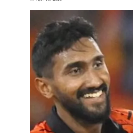
गोरखपुर
लखनऊ
सोनभद्र