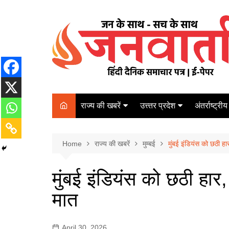
Skip
to
content
राज्य की खबरें
उत्त्तर प्रदेश
अंतर्राष्ट्रीय
बिहार
Varanasi
दरभंगा
पर्यटन
कानपुर
Home
कोलकाता
राज्य की खबरें
मुम्बई
मुंबई इंडियंस को छठी हा
पटना
अम्बेडकर नगर
चेन्नई
भागलपुर
मुंबई इंडियंस को छठी हार,
आज़मगढ़
नई दिल्ली
मात
ग़ाज़ीपुर
मुम्बई
बलिया
April 30, 2026