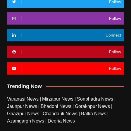
Follow
Follow
Connect
Follow
Follow
Trending Now
Varanasi News
|
Mirzapur News
|
Sonbhadra News
|
Jaunpur News
|
Bhadohi News
|
Gorakhpur News
|
Ghazipur News
|
Chandauli News
|
Ballia News
|
Azamgargh News
|
Deoria News